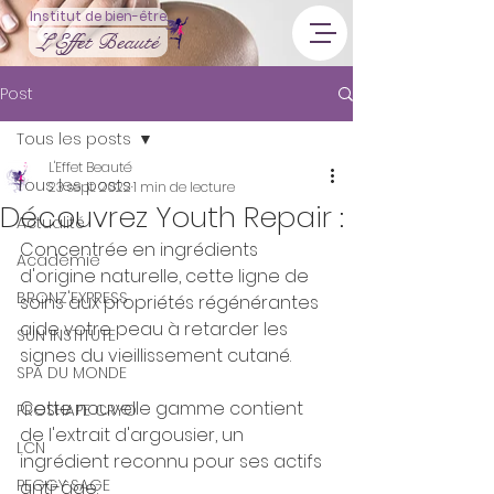
Institut de bien-être
L'Effet Beauté
Post
Tous les posts
L'Effet Beauté
Tous les posts
23 sept. 2022
1 min de lecture
Découvrez Youth Repair :
Actualité
Concentrée en ingrédients 
Acadèmie
d'origine naturelle, cette ligne de 
BRONZ'EXPRESS
soins aux propriétés régénérantes 
aide votre peau à retarder les 
SUN INSTITUTE
signes du vieillissement cutané. 
SPA DU MONDE
Cette nouvelle gamme contient 
PROSHAPE CRYO
de l'extrait d'argousier, un 
LCN
ingrédient reconnu pour ses actifs 
PEGGY SAGE
anti-âge.