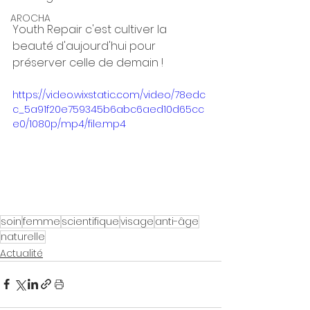
AROCHA
Youth Repair c'est cultiver la 
beauté d'aujourd'hui pour 
préserver celle de demain !
https://video.wixstatic.com/video/78edc
c_5a91f20e759345b6abc6aed10d65cc
e0/1080p/mp4/file.mp4
soin
femme
scientifique
visage
anti-âge
naturelle
Actualité