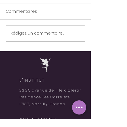
Commentaires
Expédition Polai
Joyeuse St Valentin !
Rédigez un commentaire...
L'INSTITUT
23,25 avenue de l'
île
d'Oléron
Résidence Les Carrelets
17137, Marsilly, France
NOS HORAIRES